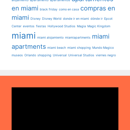
alojamiento
apartamento
apartamentos
en miami
compras en
black friday
como en casa
miami
Disney
Disney World
donde ir en miami
dónde ir
Epcot
Center
eventos
fiestas
Hollywood Studios
Magia
Magic Kingdom
miami
miami
miami alojamiento
miamiapartments
apartments
miami beach
miami shopping
Mundo Magico
museos
Orlando
shopping
Universal
Universal Studios
viernes negro
Reproductor
de
vídeo